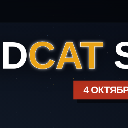
ED
CAT
4 ОКТЯБР