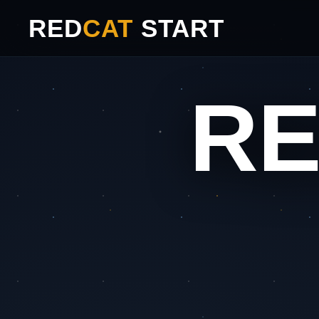
RED
CAT
START
R